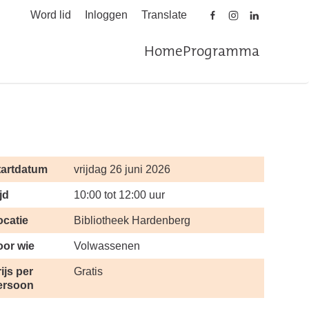
Word lid
Inloggen
Translate
Home
Programma
tartdatum
vrijdag 26 juni 2026
jd
10:00 tot 12:00 uur
ocatie
Bibliotheek Hardenberg
oor wie
Volwassenen
ijs per
Gratis
ersoon