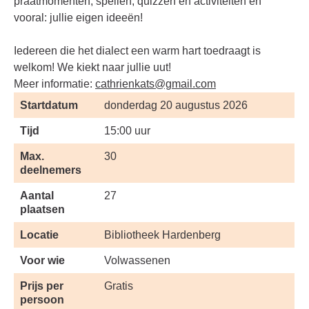
praatmomenten, s
pellen, quizzen en activiteiten e
n
vooral: jullie eigen ideeën!
Iedereen die het dialect een warm hart toedraagt is
welkom! We kiekt naar jullie uut!
Meer informatie:
cathrienkats@gmail.com
Startdatum
donderdag 20 augustus 2026
Tijd
15:00 uur
Max.
30
deelnemers
Aantal
27
plaatsen
Locatie
Bibliotheek Hardenberg
Voor wie
Volwassenen
Prijs per
Gratis
persoon