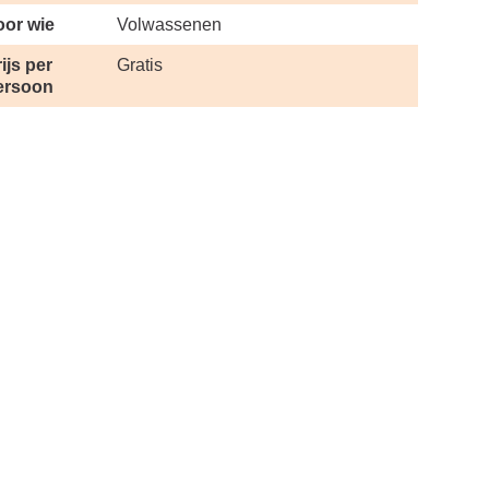
oor wie
Volwassenen
ijs per
Gratis
ersoon