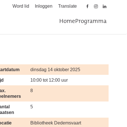
Word lid
Inloggen
Translate
Home
Programma
tartdatum
dinsdag 14 oktober 2025
jd
10:00 tot 12:00 uur
ax.
8
eelnemers
antal
5
laatsen
ocatie
Bibliotheek Dedemsvaart