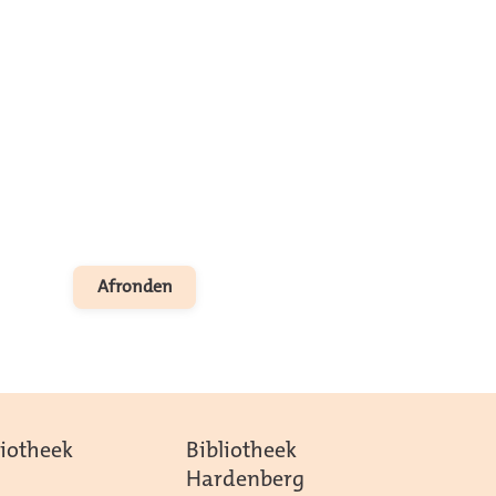
liotheek
Bibliotheek
Hardenberg