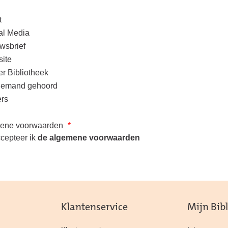
t
al Media
wsbrief
ite
er Bibliotheek
iemand gehoord
rs
mene voorwaarden
*
ccepteer ik
de algemene voorwaarden
Klantenservice
Mijn Bib