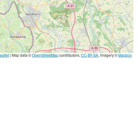
eaflet
|
Map data ©
OpenStreetMap
contributors,
CC-BY-SA
, Imagery ©
Mapbox